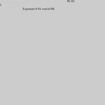
Nr. 02
01
Exponate # 01 von/of 08