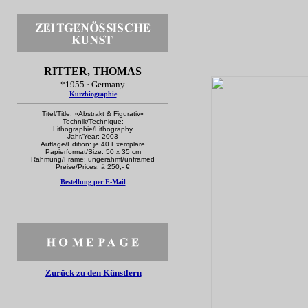
RITTER, THOMAS
*1955 · Germany
Kurzbiographie
Titel/Title: »Abstrakt & Figurativ«
Technik/Technique:
Lithographie/Lithography
Jahr/Year: 2003
Auflage/Edition: je 40 Exemplare
Papierformat/Size: 50 x 35 cm
Rahmung/Frame: ungerahmt/unframed
Preise/Prices: à 250,- €
Bestellung per E-Mail
Zurück zu den Künstlern