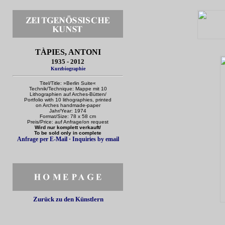
TÀPIES, ANTONI
1935 - 2012
Kurzbiographie
Titel/Title: »Berlin Suite«
Technik/Technique: Mappe mit 10
Lithographien auf Arches-Bütten/
Portfolio with 10 lithographies, printed
on Arches handmade-paper
Jahr/Year: 1974
Format/Size: 78 x 58 cm
Preis/Price: auf Anfrage/on request
Wird nur komplett verkauft/
To be sold only in complete
Anfrage per E-Mail · Inquiries by email
Zurück zu den Künstlern